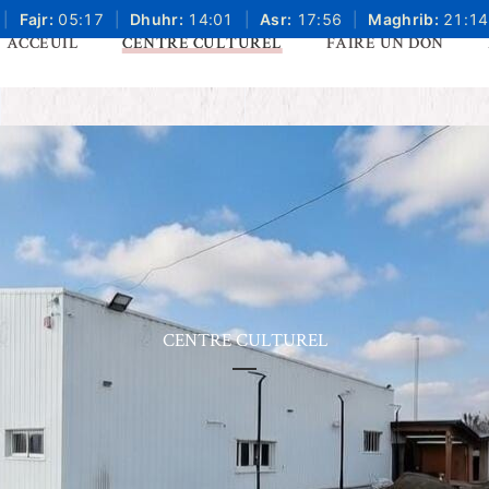
|
Fajr:
05:17
|
Dhuhr:
14:01
|
Asr:
17:56
|
Maghrib:
21:14
ACCEUIL
CENTRE CULTUREL
FAIRE UN DON
CENTRE CULTUREL