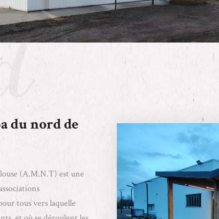
a du nord de
louse (A.M.N.T) est une
 associations
pour tous vers laquelle
ants, et où se déroulent les